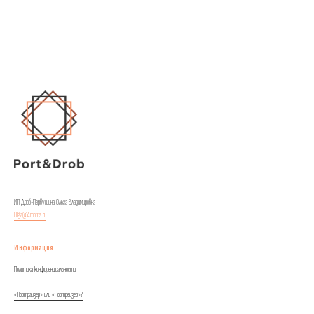
ИП Дроб-Первушина Ольга Владимировна
Olga@4rooms.ru
Информация
Политика конфиденциальности
«Портрайзер» или «Портрейзер»?