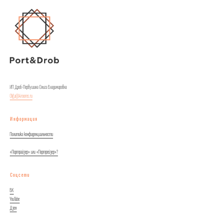
ИП Дроб-Первушина Ольга Владимировна
Olga@4rooms.ru
Информация
Политика конфиденциальности
«Портрайзер» или «Портрейзер»?
Соцсети
ВК
YouTube
Дзен