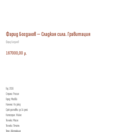
Фарид Богдалов — Сладкая сила. Гравитация
Фарид Богдалов
167000,00
р.
КУПИТЬ
Год: 2016
Страна: Россия
Город: Москва
Наличие: На заказ
Срок доставки: до 14 дней
Категория: Жикле
Техника: Масло
Техника: Печать
Тема: Абстракция