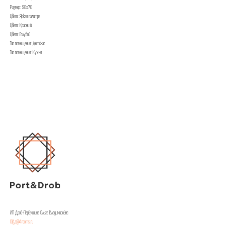
Размер: 90х70
Цвет: Яркая палитра
Цвет: Красный
Цвет: Голубой
Тип помещения: Детская
Тип помещения: Кухня
ИП Дроб-Первушина Ольга Владимировна
Olga@4rooms.ru