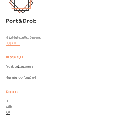
ИП Дроб-Первушина Ольга Владимировна
Olga@4rooms.ru
Информация
Политика конфиденциальности
«Портрайзер» или «Портрейзер»?
Соцсети
ВК
YouTube
Дзен