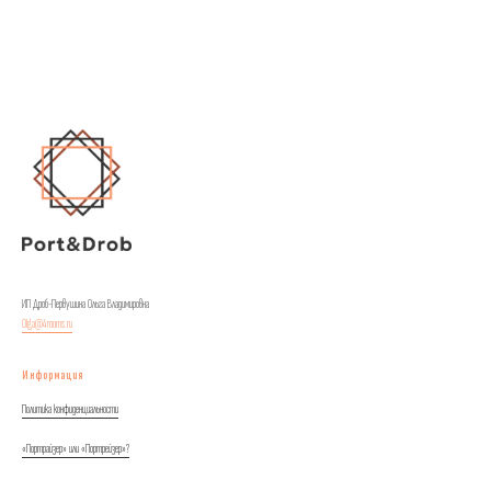
ИП Дроб-Первушина Ольга Владимировна
Olga@4rooms.ru
Информация
Политика конфиденциальности
«Портрайзер» или «Портрейзер»?