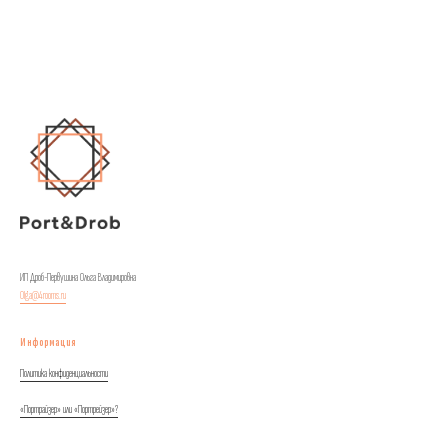
ИП Дроб-Первушина Ольга Владимировна
Olga@4rooms.ru
Информация
Политика конфиденциальности
«Портрайзер» или «Портрейзер»?