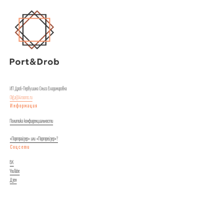
ИП Дроб-Первушина Ольга Владимировна
Olga@4rooms.ru
Информация
Политика конфиденциальности
«Портрайзер» или «Портрейзер»?
Соцсети
ВК
YouTube
Дзен