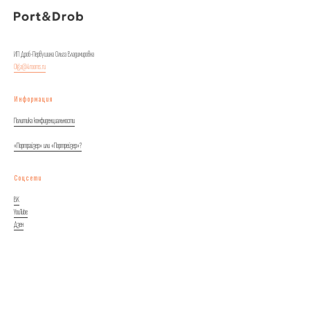
ИП Дроб-Первушина Ольга Владимировна
Olga@4rooms.ru
Информация
Политика конфиденциальности
«Портрайзер» или «Портрейзер»?
Соцсети
ВК
YouTube
Дзен