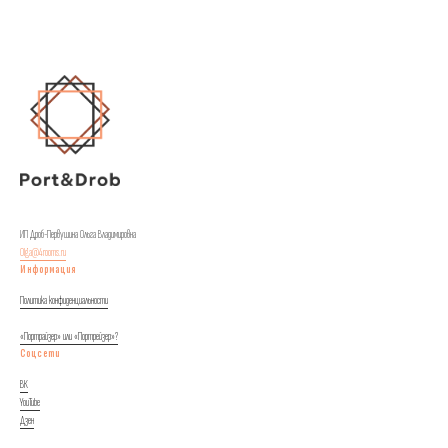
ИП Дроб-Первушина Ольга Владимировна
Olga@4rooms.ru
Информация
Политика конфиденциальности
«Портрайзер» или «Портрейзер»?
Соцсети
ВК
YouTube
Дзен