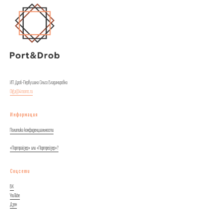
ИП Дроб-Первушина Ольга Владимировна
Olga@4rooms.ru
Информация
Политика конфиденциальности
«Портрайзер» или «Портрейзер»?
Соцсети
ВК
YouTube
Дзен